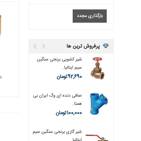
بارگذاری مجدد
پرفروش ترین ها
رنجی سیم
شیر کشویی برنجی سنگین
سیم ایتالیا..
92,690تومان
قطعه قابل پیاده کردن PN10
صافی دنده ای وگ ایران بی
ا..
همتا..
100,000تومان
شیر گازی برنجی سنگین سیم
ایتالیا..