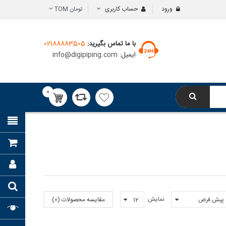
ورود
حساب کاربری
تومان
TOM
با ما تماس بگیرید:
02188883505
ایمیل:
info@digipiping.com
0
محصول
0تومان
نمایش:
مقایسه محصولات (0)