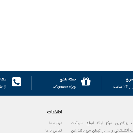
113,490تومان
شیر یکطرفه ( خودکار )
دریچه ای برنجی سیم
ایتالیا..
142,870تومان
ریع
بسته بندی
مشاو
 ساعت
ویژه محصولات
از ط
اطلاعات
بزرگترین مرکز ارائه انواع شیرآلات
درباره ما
 آتشنشانی و ... در تهران می باشد.این
تماس با ما