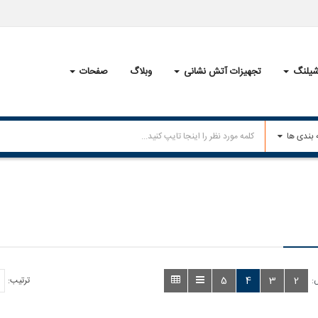
یلنگ
تجهیزات آتش نشانی
وبلاگ
صفحات
5
4
3
2
:
ترتیب: