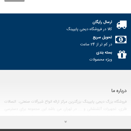
ایتالیا..
113,490تومان
ارسال رایگان
شیر یکطرفه ( خودکار ) دریچه ای
کالا در فروشگاه دیجی پایپینگ
برنجی سیم ایتالیا..
تحویل سریع
142,870تومان
در کم تر از 24 ساعت
بسته بندی
ویژه محصولات
درباره ما
فروشگاه بزرگ دیجی پایپینگ بزرگترین مرکز ارائه انواع شیرآلات صنعتی، اتصالات
فلزی، تجهیزات آتشنشانی و ... در تهران می باشد.این مجموعه برای دسترسی
آسان مشتریان خود به اطلاعات و مشخصات مربوط به محصولات و قیمت آن ها
اقدام به راه اندازی وب سایت فروشگاهی نموده است. در این وب سایت تمامی