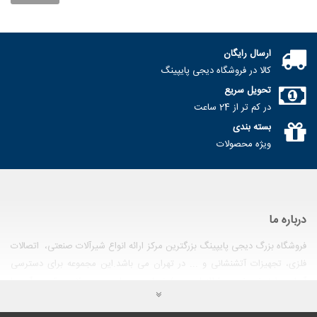
ایتالیا..
113,490تومان
ارسال رایگان
شیر یکطرفه ( خودکار ) دریچه ای
کالا در فروشگاه دیجی پایپینگ
برنجی سیم ایتالیا..
تحویل سریع
142,870تومان
در کم تر از 24 ساعت
بسته بندی
ویژه محصولات
درباره ما
فروشگاه بزرگ دیجی پایپینگ بزرگترین مرکز ارائه انواع شیرآلات صنعتی، اتصالات
فلزی، تجهیزات آتشنشانی و ... در تهران می باشد.این مجموعه برای دسترسی
آسان مشتریان خود به اطلاعات و مشخصات مربوط به محصولات و قیمت آن ها
اقدام به راه اندازی وب سایت فروشگاهی نموده است. در این وب سایت تمامی