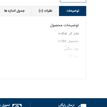
توضیحات
نظرات (0)
جدول اندازه ها
توضیحات محصول
فشار کار: 100Bar
محصول: 10CIM
نوع: سنگین
سایز:"1.4
ارسال رایگان
تحویل س