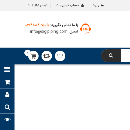
ورود
حساب کاربری
تومان
TOM
با ما تماس بگیرید:
02188883505
ایمیل:
info@digipiping.com
0
محصول
0تومان