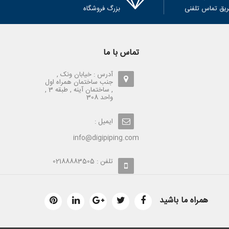
ریق تماس تلفنی
بزرگ فروشگاه
تماس با ما
آدرس : خیابان ونک ,
جنب ساختمان همراه اول
, ساختمان آینه , طبقه 3 ,
واحد 308
ایمیل :
info@digipiping.com
تلفن : 02188883505
همراه ما باشید